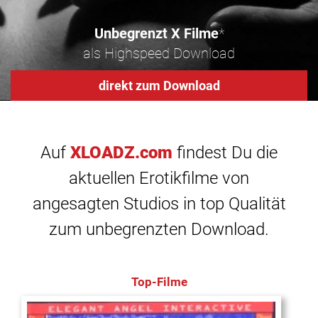
Unbegrenzt X Filme
*
als Highspeed Download
direkt zum Download
Auf
XLOADZ.com
findest Du die
aktuellen Erotikfilme von
angesagten Studios in top Qualität
zum unbegrenzten Download.
Top-Filme