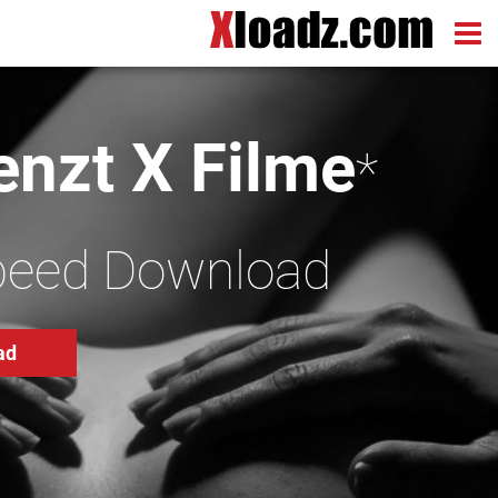
nzt X Filme
*
peed Download
ad