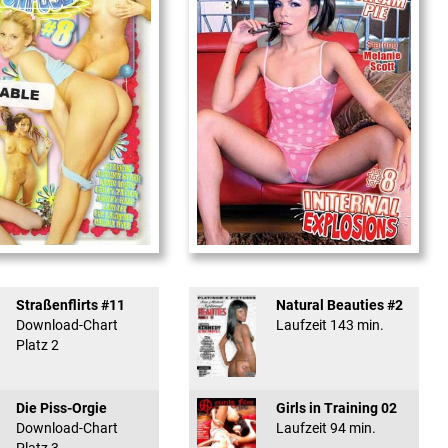
used #8 - ...
Internal Explosionen
Straßenflirts #11
Natural Beauties #2
Download-Chart
Laufzeit 143 min.
Platz 2
Die Piss-Orgie
Girls in Training 02
Download-Chart
Laufzeit 94 min.