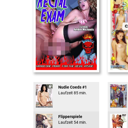
Rectal Exam
18 And Conf
Nudie Coeds #1
Laufzeit 85 min.
Flipperspiele
Laufzeit 54 min.