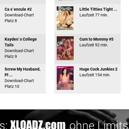
Ca s`encule #2
Little Titties Tight ...
Download-Chart
Laufzeit 77 min.
Platz 8
Kayden`s College
Cum to Mommy #5
Tails
Laufzeit 92 min.
Download-Chart
Platz 9
Screw My Husband,
Huge Cock Junkies 2
Pl ...
Laufzeit 154 min.
Download-Chart
Platz 10