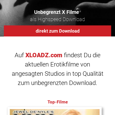
Unbegrenzt X Filme
*
als Highspeed Download
direkt zum Download
Auf
XLOADZ.com
findest Du die
aktuellen Erotikfilme von
angesagten Studios in top Qualität
zum unbegrenzten Download.
Top-Filme