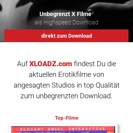
Unbegrenzt X Filme
*
als Highspeed Download
direkt zum Download
Auf
XLOADZ.com
findest Du die
aktuellen Erotikfilme von
angesagten Studios in top Qualität
zum unbegrenzten Download.
Top-Filme