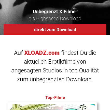
Unbegrenzt X Filme
*
als Highspeed Download
direkt zum Download
Auf
XLOADZ.com
findest Du die
aktuellen Erotikfilme von
angesagten Studios in top Qualität
zum unbegrenzten Download.
Top-Filme